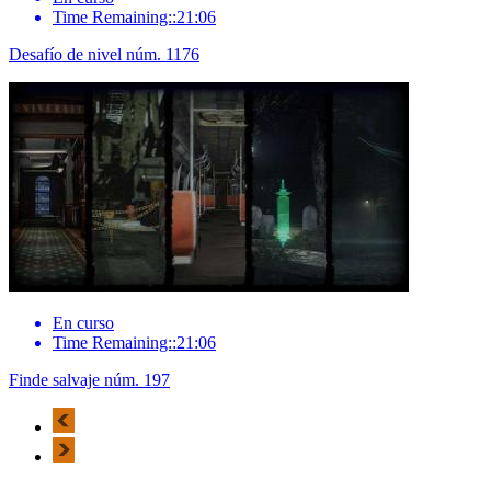
Time Remaining::21:06
Desafío de nivel núm. 1176
En curso
Time Remaining::21:06
Finde salvaje núm. 197