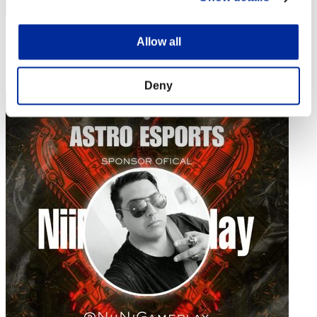
Puntos: -
Allow all
Posición
44
Deny