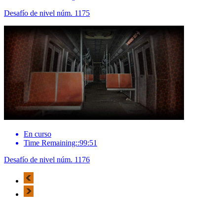
Desafío de nivel núm. 1175
En curso
Time Remaining::99:51
Desafío de nivel núm. 1176