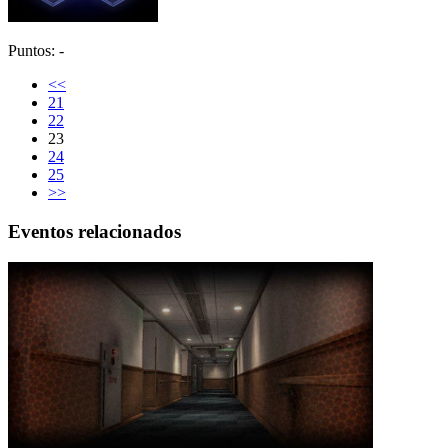
Puntos: -
<<
21
22
23
24
25
>>
Eventos relacionados