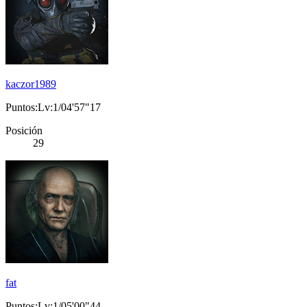
kaczor1989
Puntos:Lv:1/04'57"17
Posición
29
fat
Puntos:Lv:1/05'00"44