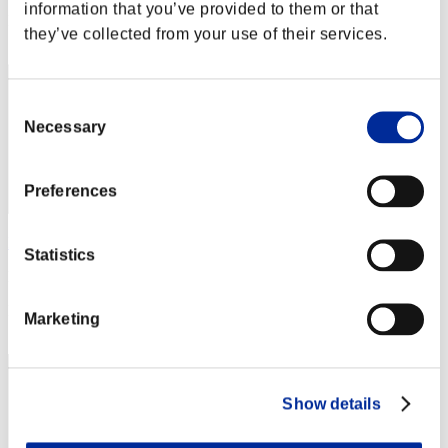
information that you’ve provided to them or that
Posición
they’ve collected from your use of their services.
22
Consent
Necessary
Selection
Preferences
Naikee
Statistics
Puntos:Lv:1/04'34"61
Posición
Marketing
23
Show details