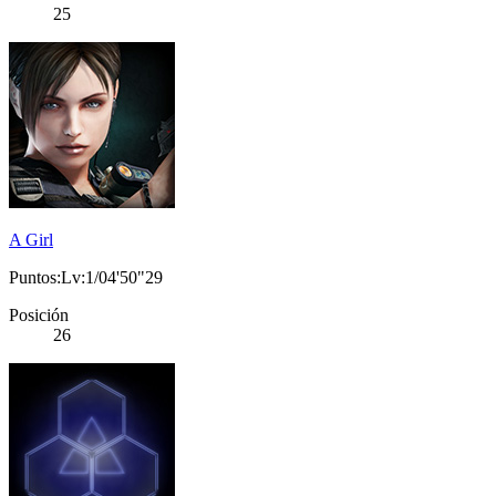
25
A Girl
Puntos:Lv:1/04'50"29
Posición
26