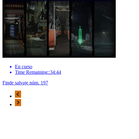
En curso
Time Remaining::34:44
Finde salvaje núm. 197