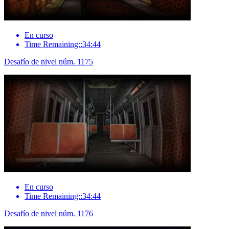
En curso
Time Remaining::34:44
Desafío de nivel núm. 1175
En curso
Time Remaining::34:44
Desafío de nivel núm. 1176