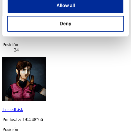
Allow all
Deny
Stupid.
Puntos:Lv:1/04'41"84
Posición
24
LustedLisk
Puntos:Lv:1/04'48"66
Posición