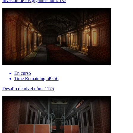
Invasión de los gigantes núm. 137
En curso
Time Remaining::49:56
Desafío de nivel núm. 1175