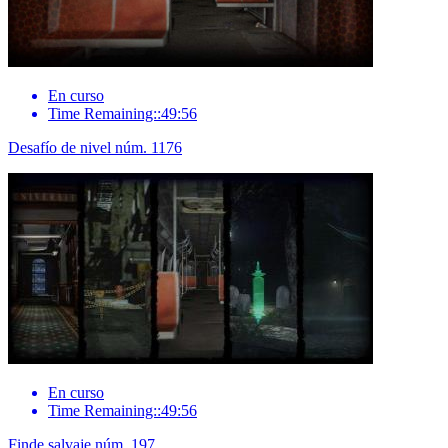
En curso
Time Remaining::49:56
Desafío de nivel núm. 1176
En curso
Time Remaining::49:56
Finde salvaje núm. 197