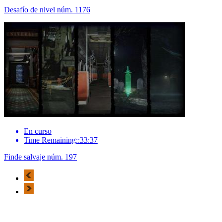
Desafío de nivel núm. 1176
En curso
Time Remaining::33:37
Finde salvaje núm. 197