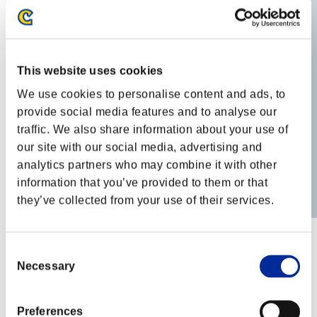
This website uses cookies
We use cookies to personalise content and ads, to
provide social media features and to analyse our
traffic. We also share information about your use of
our site with our social media, advertising and
analytics partners who may combine it with other
information that you’ve provided to them or that
they’ve collected from your use of their services.
ponta-k
Consent
Puntos:Lv:67/05'41"09
Necessary
Selection
Posición
92
Preferences