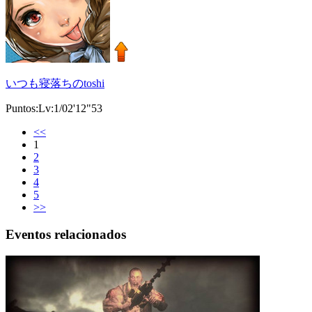
いつも寝落ちのtoshi
Puntos:Lv:1/02'12"53
<<
1
2
3
4
5
>>
Eventos relacionados