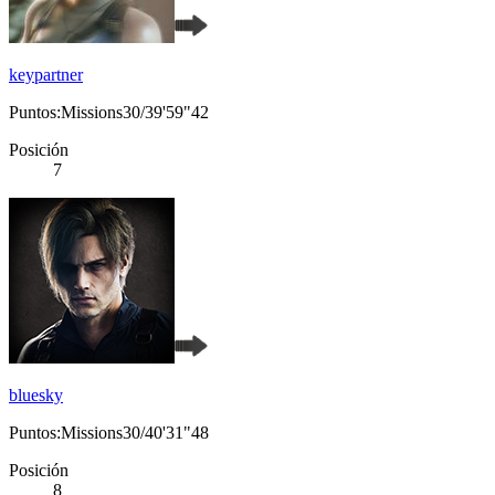
keypartner
Puntos:Missions30/39'59"42
Posición
7
bluesky
Puntos:Missions30/40'31"48
Posición
8