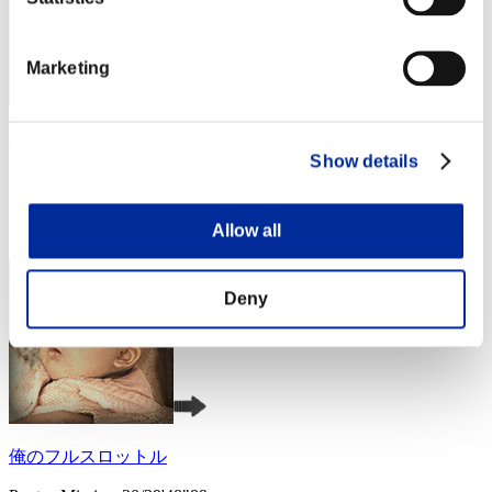
Marketing
Extrail31
Show details
Puntos:Missions30/39'48"89
Posición
Allow all
3
Deny
俺のフルスロットル