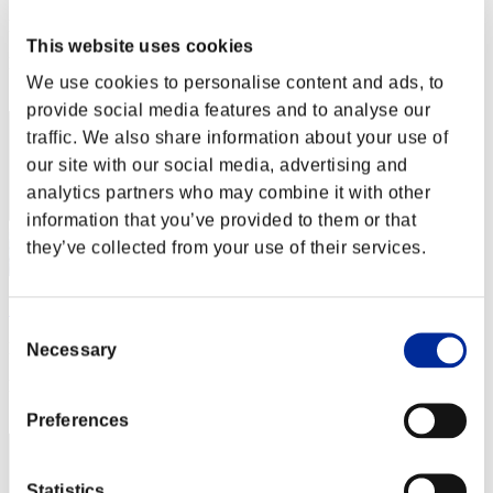
Puntos:Missions30/39'32"72
This website uses cookies
Posición
We use cookies to personalise content and ads, to
1
provide social media features and to analyse our
traffic. We also share information about your use of
our site with our social media, advertising and
analytics partners who may combine it with other
information that you’ve provided to them or that
they’ve collected from your use of their services.
おすぎ
Consent
Puntos:Missions30/39'32"72
Necessary
Selection
Posición
3
Preferences
Statistics