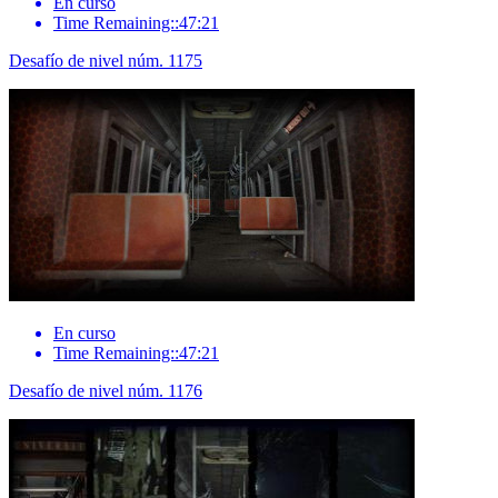
En curso
Time Remaining::47:21
Desafío de nivel núm. 1175
En curso
Time Remaining::47:21
Desafío de nivel núm. 1176