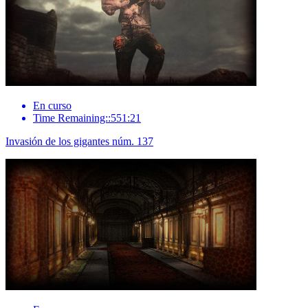
En curso
Time Remaining::551:21
Invasión de los gigantes núm. 137