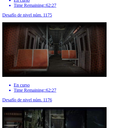
En curso
Time Remaining::62:27
Desafío de nivel núm. 1175
En curso
Time Remaining::62:27
Desafío de nivel núm. 1176