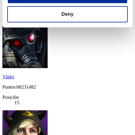
Posición
Deny
14
Vinko
Puntos:68231482
Posición
15