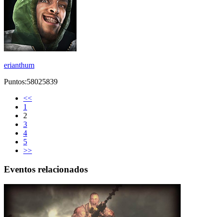
erianthum
Puntos:58025839
<<
1
2
3
4
5
>>
Eventos relacionados