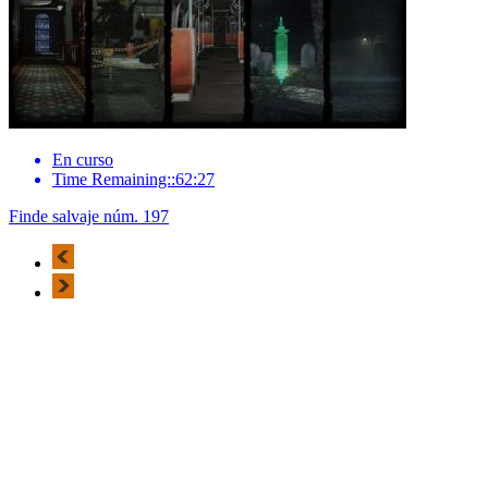
En curso
Time Remaining::62:27
Finde salvaje núm. 197