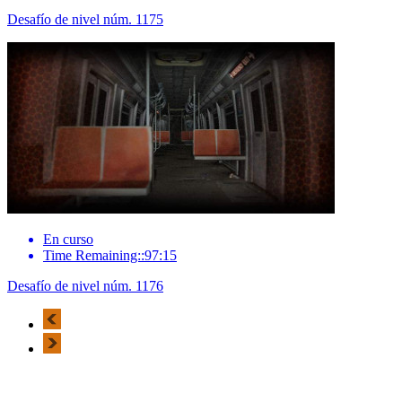
Desafío de nivel núm. 1175
En curso
Time Remaining::97:15
Desafío de nivel núm. 1176