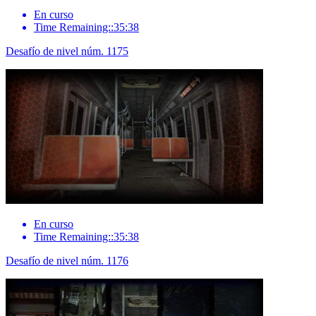
En curso
Time Remaining::35:38
Desafío de nivel núm. 1175
En curso
Time Remaining::35:38
Desafío de nivel núm. 1176