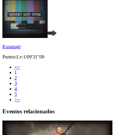
Kusanagi
Puntos:Lv:1/09'31"09
<<
1
2
3
4
5
>>
Eventos relacionados