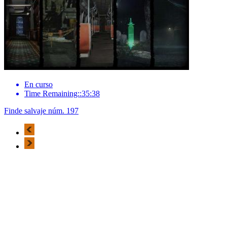
En curso
Time Remaining::35:38
Finde salvaje núm. 197