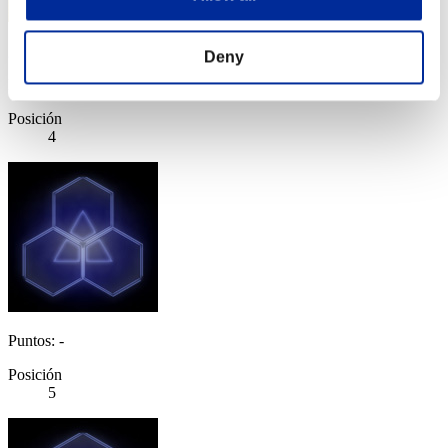
gutzerothemad
Deny
Puntos:Lv:1/04'58"64
Posición
4
Puntos: -
Posición
5