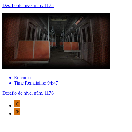
Desafío de nivel núm. 1175
En curso
Time Remaining::94:47
Desafío de nivel núm. 1176