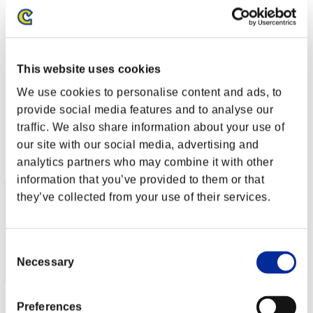
Desafío de nivel núm. 114
24.05.2016 15:00 (JST) - 30.05.2016 15:00 (JST)
Página del evento
Solo
This website uses cookies
Cooperativo
We use cookies to personalise content and ads, to
(Los rankings se actualizan cada 6 horas.)
provide social media features and to analyse our
Rankings
traffic. We also share information about your use of
our site with our social media, advertising and
Posición
31
analytics partners who may combine it with other
information that you’ve provided to them or that
they’ve collected from your use of their services.
Consent
Necessary
Selection
Puntos: -
Preferences