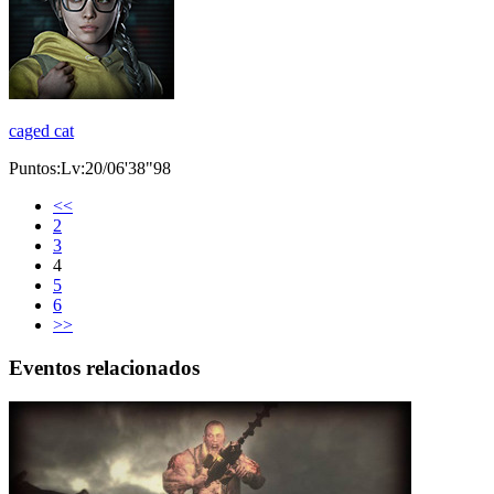
caged cat
Puntos:Lv:20/06'38"98
<<
2
3
4
5
6
>>
Eventos relacionados