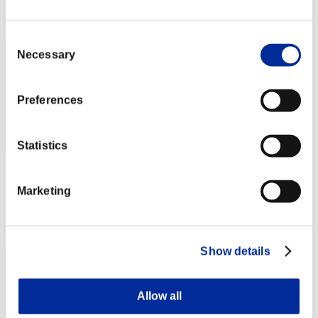
Posición
2
Consent
Necessary
Selection
Preferences
Statistics
低火力ヘチマタレット
Marketing
Puntos:Lv:1/03'45"27
Posición
2
Show details
Allow all