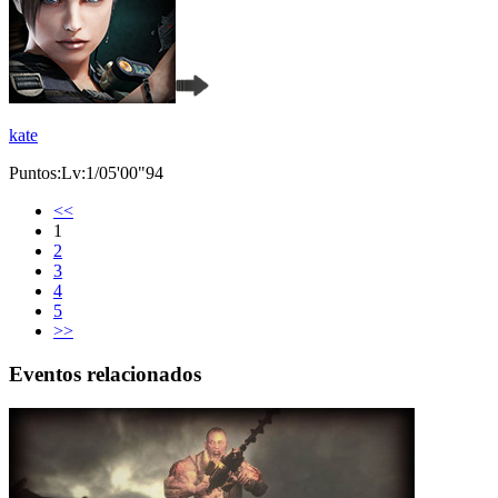
kate
Puntos:Lv:1/05'00"94
<<
1
2
3
4
5
>>
Eventos relacionados