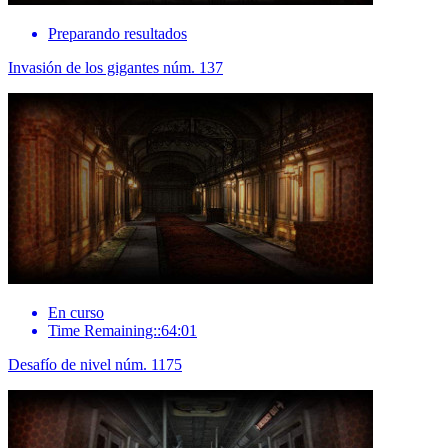
Preparando resultados
Invasión de los gigantes núm. 137
En curso
Time Remaining::64:01
Desafío de nivel núm. 1175