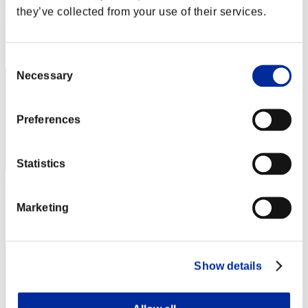
they’ve collected from your use of their services.
Puntos:Lv:41/06'58"45
Posición
312
Consent
Necessary
Selection
Preferences
Statistics
Puntos: -
Marketing
Posición
313
Show details