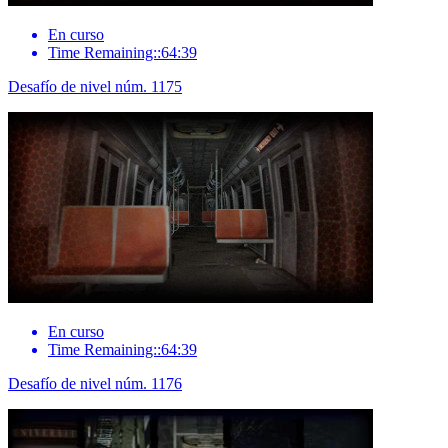
En curso
Time Remaining::64:39
Desafío de nivel núm. 1175
En curso
Time Remaining::64:39
Desafío de nivel núm. 1176