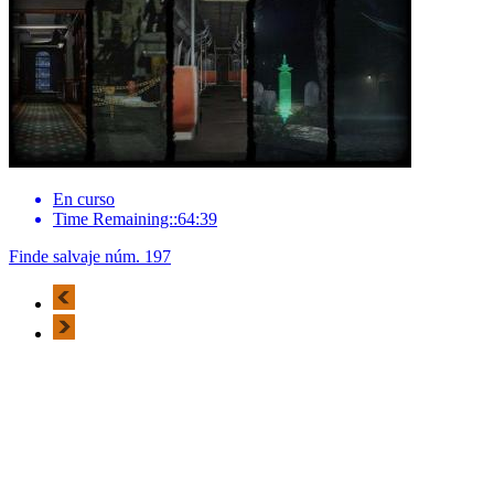
En curso
Time Remaining::64:39
Finde salvaje núm. 197