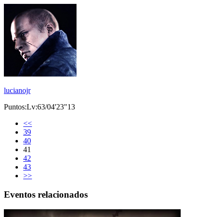
lucianojr
Puntos:Lv:63/04'23"13
<<
39
40
41
42
43
>>
Eventos relacionados