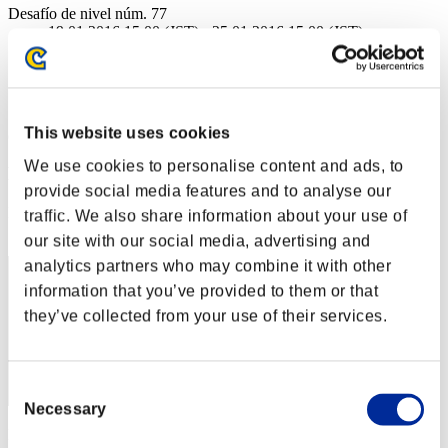
Desafío de nivel núm. 77
19.01.2016 15:00 (JST) - 25.01.2016 15:00 (JST)
Página del evento
Solo
Cooperativo
This website uses cookies
(Los rankings se actualizan cada 6 horas.)
We use cookies to personalise content and ads, to
Rankings
provide social media features and to analyse our
Posición
traffic. We also share information about your use of
401
our site with our social media, advertising and
analytics partners who may combine it with other
information that you’ve provided to them or that
they’ve collected from your use of their services.
Consent
Necessary
Selection
Puntos: -