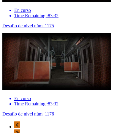
En curso
Time Remaining::83:32
Desafío de nivel núm. 1175
En curso
Time Remaining::83:32
Desafío de nivel núm. 1176