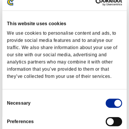
Desafío de nivel núm. 77
19.01.2016 15:00 (JST) - 25.01.2016 15:00 (JST)
Página del evento
This website uses cookies
Solo
Cooperativo
We use cookies to personalise content and ads, to
(Los rankings se actualizan cada 6 horas.)
provide social media features and to analyse our
traffic. We also share information about your use of
Rankings
our site with our social media, advertising and
Posición
analytics partners who may combine it with other
1
information that you’ve provided to them or that
they’ve collected from your use of their services.
Consent
Necessary
Selection
Preferences
DIABOLIC POWERS