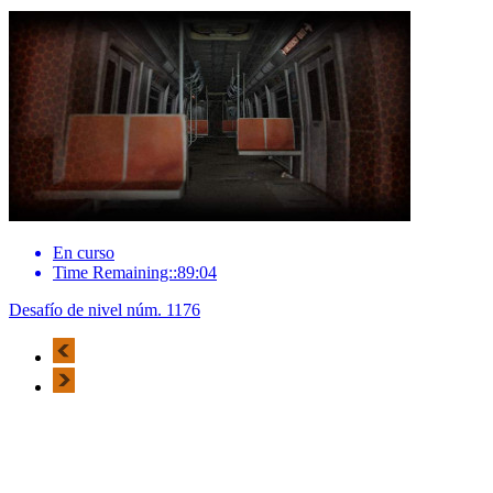
En curso
Time Remaining::89:04
Desafío de nivel núm. 1176