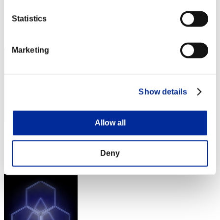
Puntos:Lv:1/02'01"75
Statistics
Posición
1
Marketing
Show details
Allow all
Puntos: -
Posición
Deny
3