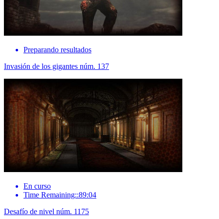
Preparando resultados
Invasión de los gigantes núm. 137
En curso
Time Remaining::89:04
Desafío de nivel núm. 1175