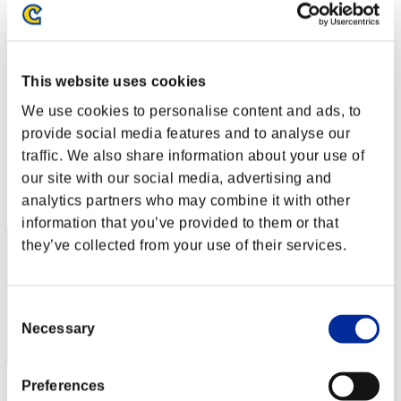
Desafío de nivel núm. 72
29.12.2015 15:00 (JST) - 04.01.2016 15:00 (JST)
Página del evento
Solo
This website uses cookies
Cooperativo
We use cookies to personalise content and ads, to
(Los rankings se actualizan cada 6 horas.)
provide social media features and to analyse our
Rankings
traffic. We also share information about your use of
our site with our social media, advertising and
Posición
analytics partners who may combine it with other
91
information that you’ve provided to them or that
they’ve collected from your use of their services.
Consent
Necessary
Selection
Preferences
Puntos: -