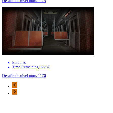
Desafío de nivel núm. 1175
En curso
Time Remaining::83:37
Desafío de nivel núm. 1176