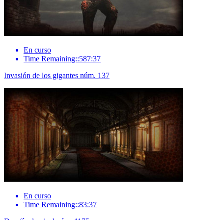
En curso
Time Remaining::587:37
Invasión de los gigantes núm. 137
En curso
Time Remaining::83:37