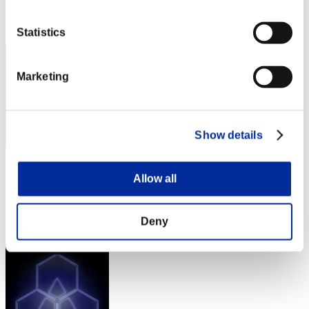
Posición
92
Statistics
Marketing
Show details
BigLord
Allow all
Puntos:Lv:100/14'39"23
Posición
Deny
93