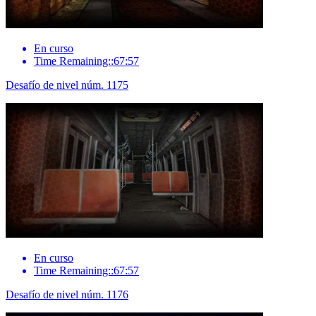
En curso
Time Remaining::67:57
Desafío de nivel núm. 1175
En curso
Time Remaining::67:57
Desafío de nivel núm. 1176