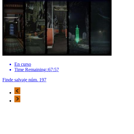
En curso
Time Remaining::67:57
Finde salvaje núm. 197