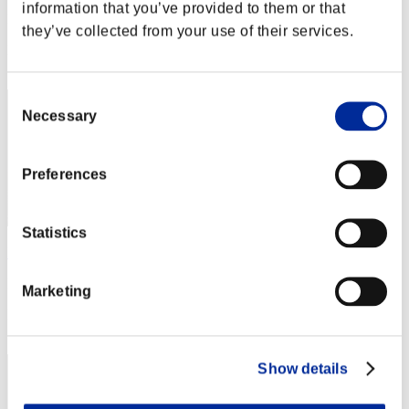
information that you’ve provided to them or that
Puntos:Lv:1/02'40"65
they’ve collected from your use of their services.
Posición
12
Consent
Necessary
Selection
Preferences
Statistics
EllenAim
Puntos:Lv:1/03'04"41
Marketing
Posición
13
Show details