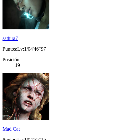
sathira7
Puntos:Lv:1/04'46"97
Posición
19
Mad Cat
Puntos:Lv:1/04'55"15