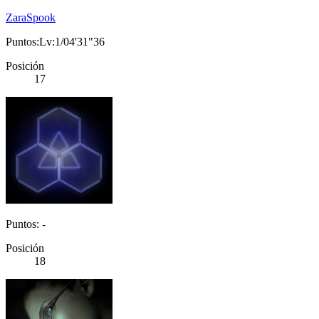
ZaraSpook
Puntos:Lv:1/04'31"36
Posición
17
Puntos: -
Posición
18