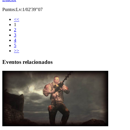
Puntos:Lv:1/02'39"07
<<
1
2
3
4
5
>>
Eventos relacionados