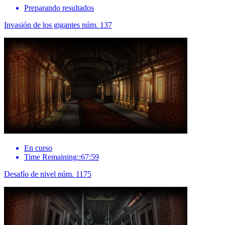
Preparando resultados
Invasión de los gigantes núm. 137
En curso
Time Remaining::67:59
Desafío de nivel núm. 1175