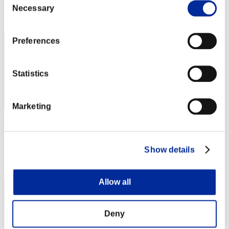
Necessary
Selection
Posición
2
Preferences
Statistics
Marketing
Centurion
Puntos:Lv:1/01'55"13
Show details
Posición
3
Allow all
Deny