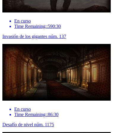
En curso
Time Remaining::590:30
Invasión de los gigantes núm. 137
En curso
Time Remaining::86:30
Desafío de nivel núm. 1175