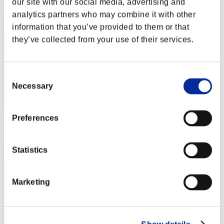
our site with our social media, advertising and
Posición
analytics partners who may combine it with other
112
information that you’ve provided to them or that
they’ve collected from your use of their services.
Consent
Necessary
Selection
Preferences
Puntos: -
Posición
113
Statistics
Marketing