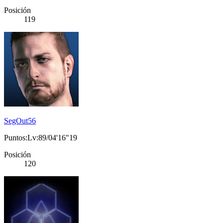
Posición
119
SegOut56
Puntos:Lv:89/04'16"19
Posición
120