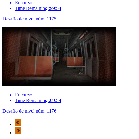
En curso
Time Remaining::99:54
Desafío de nivel núm. 1175
En curso
Time Remaining::99:54
Desafío de nivel núm. 1176