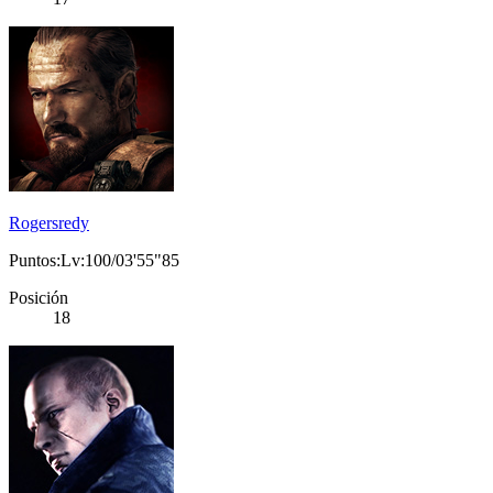
Rogersredy
Puntos:Lv:100/03'55"85
Posición
18