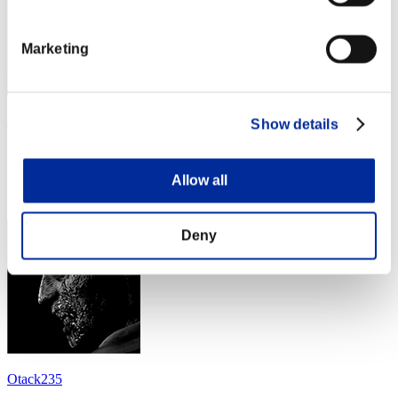
Marketing
mermurr
Show details
Puntos:Lv:60/05'33"67
Allow all
Posición
14
Deny
Otack235