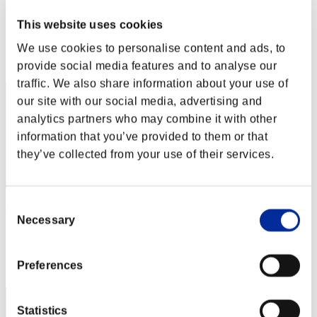
ujdyj786
This website uses cookies
Puntos:Lv:20/08'04"64
We use cookies to personalise content and ads, to
Posición
12
provide social media features and to analyse our
traffic. We also share information about your use of
our site with our social media, advertising and
analytics partners who may combine it with other
information that you’ve provided to them or that
they’ve collected from your use of their services.
Consent
tomZcool
Necessary
Selection
Puntos:Lv:40/05'45"73
Posición
Preferences
13
Statistics