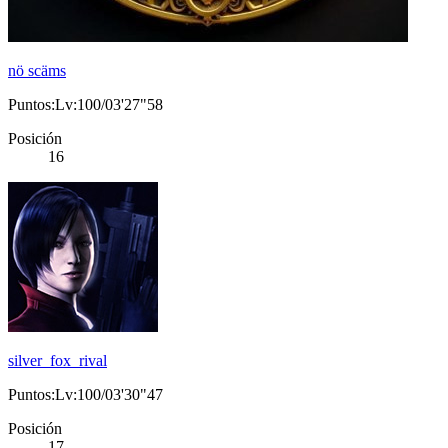
nö scäms
Puntos:Lv:100/03'27"58
Posición
16
silver_fox_rival
Puntos:Lv:100/03'30"47
Posición
17