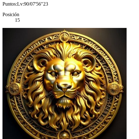
Puntos:Lv:90/07'56"23
Posición
15