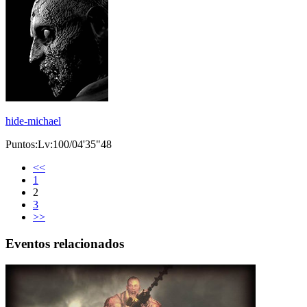
hide-michael
Puntos:Lv:100/04'35"48
<<
1
2
3
>>
Eventos relacionados