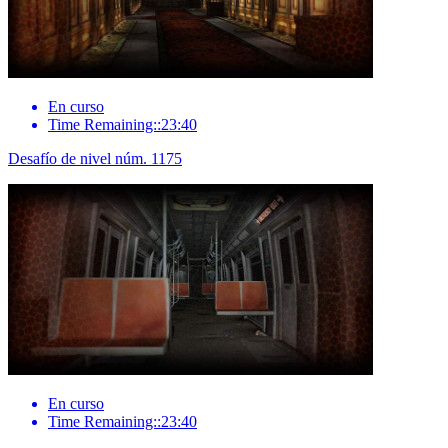
En curso
Time Remaining::23:40
Desafío de nivel núm. 1175
En curso
Time Remaining::23:40