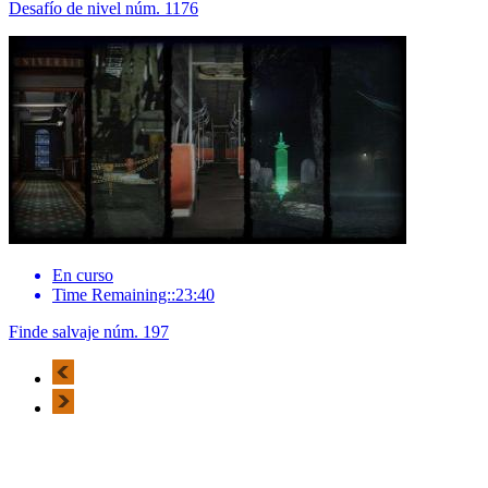
Desafío de nivel núm. 1176
En curso
Time Remaining::23:40
Finde salvaje núm. 197