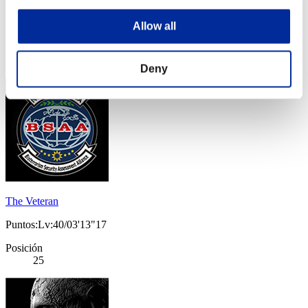
Checo191
Puntos:Lv:40/03'12"90
Allow all
Posición
24
Deny
The Veteran
Puntos:Lv:40/03'13"17
Posición
25