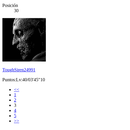
Posición
30
ToughSiren24991
Puntos:Lv:40/03'45"10
<<
1
2
3
4
5
>>