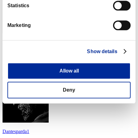
Statistics
Marketing
silen7chao5
Show details
Puntos:Lv:30/03'54"89
Posición
14
Allow all
Deny
Dantesparda1