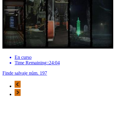
En curso
Time Remaining::24:04
Finde salvaje núm. 197