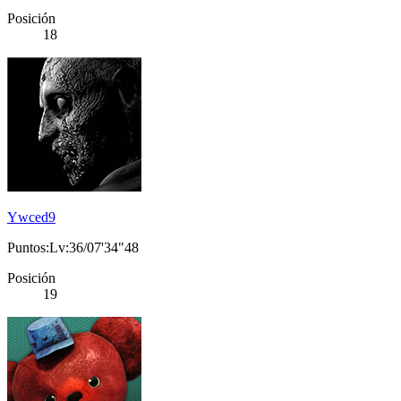
Posición
18
Ywced9
Puntos:Lv:36/07'34"48
Posición
19