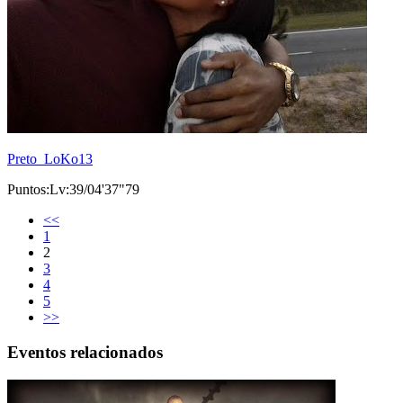
Preto_LoKo13
Puntos:Lv:39/04'37"79
<<
1
2
3
4
5
>>
Eventos relacionados