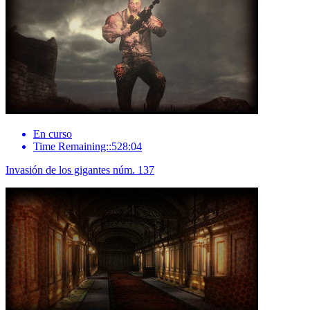
En curso
Time Remaining::528:04
Invasión de los gigantes núm. 137