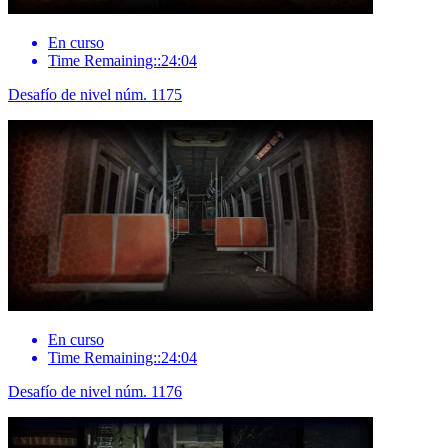
En curso
Time Remaining::24:04
Desafío de nivel núm. 1175
En curso
Time Remaining::24:04
Desafío de nivel núm. 1176