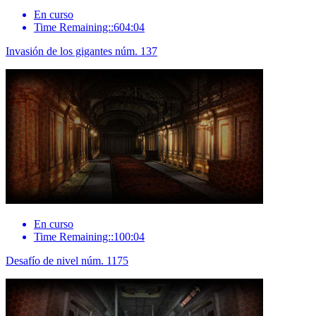
En curso
Time Remaining::604:04
Invasión de los gigantes núm. 137
En curso
Time Remaining::100:04
Desafío de nivel núm. 1175