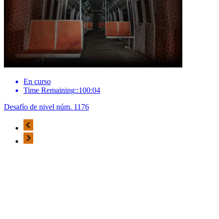
En curso
Time Remaining::100:04
Desafío de nivel núm. 1176