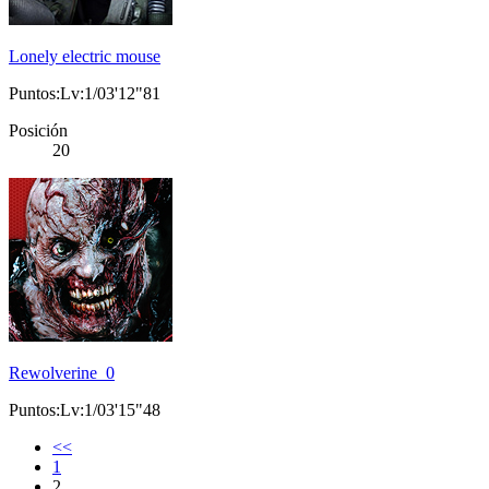
Lonely electric mouse
Puntos:Lv:1/03'12"81
Posición
20
Rewolverine_0
Puntos:Lv:1/03'15"48
<<
1
2