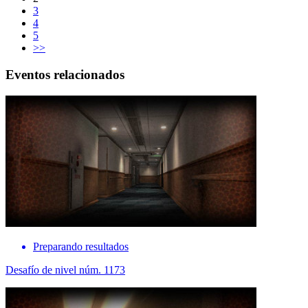
3
4
5
>>
Eventos relacionados
Preparando resultados
Desafío de nivel núm. 1173