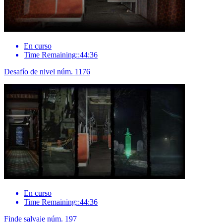
En curso
Time Remaining::44:36
Desafío de nivel núm. 1176
En curso
Time Remaining::44:36
Finde salvaje núm. 197