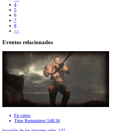
4
5
6
7
8
>>
Eventos relacionados
En curso
Time Remaining::548:36
Invasión de los gigantes núm. 137