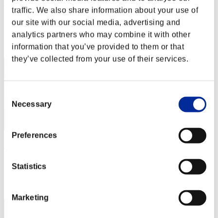
むっきゅう
traffic. We also share information about your use of
Puntos:Missions30/54'04"70
our site with our social media, advertising and
analytics partners who may combine it with other
Posición
51
information that you’ve provided to them or that
they’ve collected from your use of their services.
Consent
Necessary
Selection
Preferences
Sainos
Puntos:Missions30/54'04"70
Statistics
Posición
53
Marketing