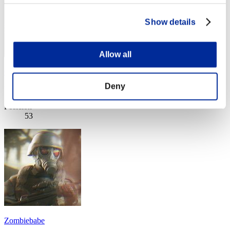
Show details
Allow all
Chrismartin2327
Deny
Puntos:Missions30/54'32"15
Posición
53
Zombiebabe