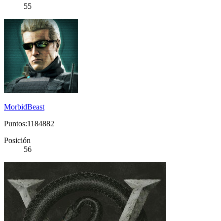
55
MorbidBeast
Puntos:1184882
Posición
56