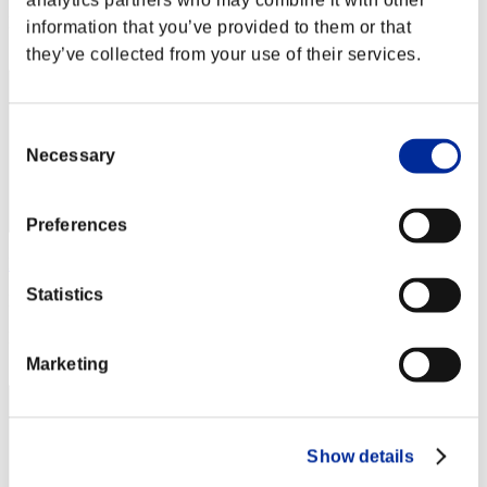
analytics partners who may combine it with other
Posición
information that you’ve provided to them or that
52
they’ve collected from your use of their services.
Consent
Necessary
Selection
Preferences
Don Metepito
Statistics
Puntos:1260194
Posición
53
Marketing
Show details