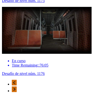
Desafío de nivel núm. 1175
En curso
Time Remaining::76:05
Desafío de nivel núm. 1176