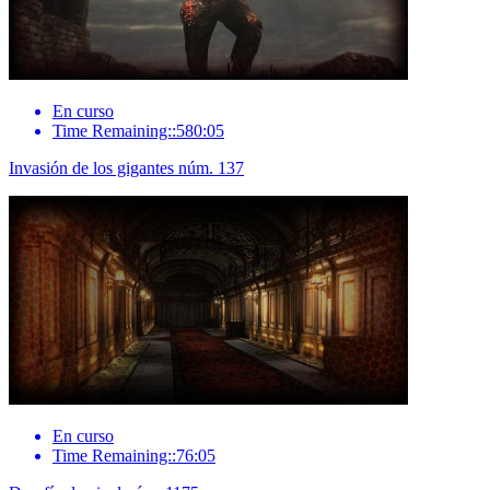
En curso
Time Remaining::580:05
Invasión de los gigantes núm. 137
En curso
Time Remaining::76:05