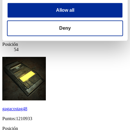
Allow all
GOUKI_01
Deny
Puntos:1211731
Posición
54
gagacostag48
Puntos:1210933
Posición