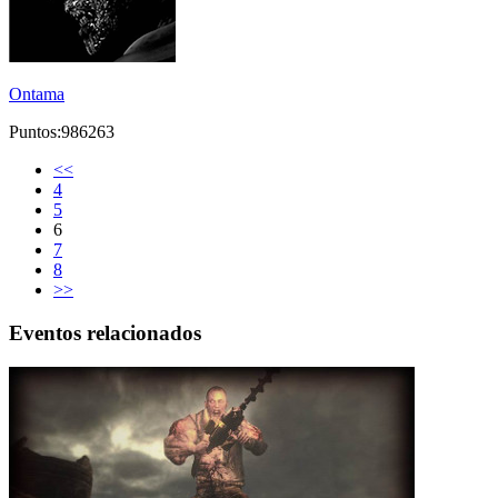
Ontama
Puntos:986263
<<
4
5
6
7
8
>>
Eventos relacionados