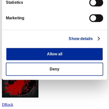
Statistics
Marketing
p52superman
Show details
Puntos:Lv:1/10'43"09
Posición
Allow all
34
Deny
DRock