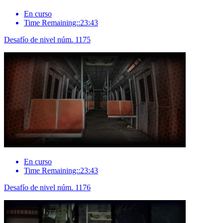
En curso
Time Remaining::23:43
Desafío de nivel núm. 1175
En curso
Time Remaining::23:43
Desafío de nivel núm. 1176