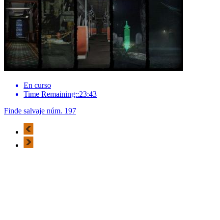
En curso
Time Remaining::23:43
Finde salvaje núm. 197