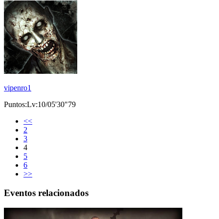
vipenro1
Puntos:Lv:10/05'30"79
<<
2
3
4
5
6
>>
Eventos relacionados