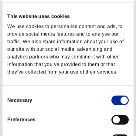
モモイチカ
Puntos:Lv:1/08'48"89
This website uses cookies
Posición
We use cookies to personalise content and ads, to
32
provide social media features and to analyse our
traffic. We also share information about your use of
our site with our social media, advertising and
analytics partners who may combine it with other
information that you’ve provided to them or that
they’ve collected from your use of their services.
UnseenRa
Consent
Necessary
Puntos:Lv:1/09'13"56
Selection
Posición
33
Preferences