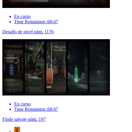
En curso
Time Remaining::68:47
Desafío de nivel núm. 1176
En curso
Time Remaining::68:47
Finde salvaje núm. 197