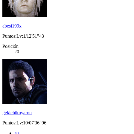
abesi199x
Puntos:Lv:1/12'51"43
Posición
20
gekichikuyarou
Puntos:Lv:10/07'36"96
<<