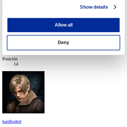
Show details
Allow all
ポイント10倍かもね!
Deny
Puntos:Lv:1/08'01"58
Posición
14
hardboiled