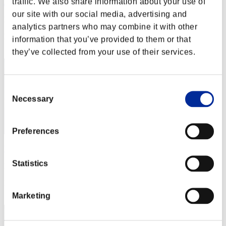
traffic. We also share information about your use of
Jonnymk1
our site with our social media, advertising and
Puntos:Lv:1/07'47"93
analytics partners who may combine it with other
Posición
information that you’ve provided to them or that
12
they’ve collected from your use of their services.
Consent
Necessary
Selection
Preferences
Iceman-live-de
Statistics
Puntos:Lv:1/07'55"34
Posición
13
Marketing