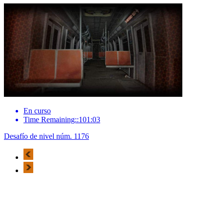
En curso
Time Remaining::101:03
Desafío de nivel núm. 1176