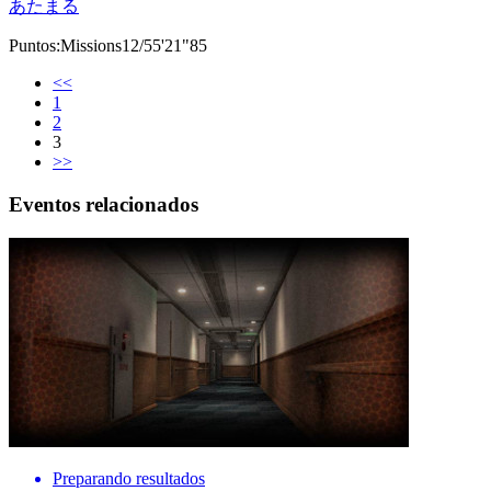
あたまる
Puntos:Missions12/55'21"85
<<
1
2
3
>>
Eventos relacionados
Preparando resultados