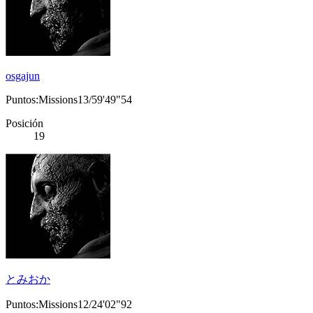
osgajun
Puntos:Missions13/59'49"54
Posición
19
とみおか
Puntos:Missions12/24'02"92