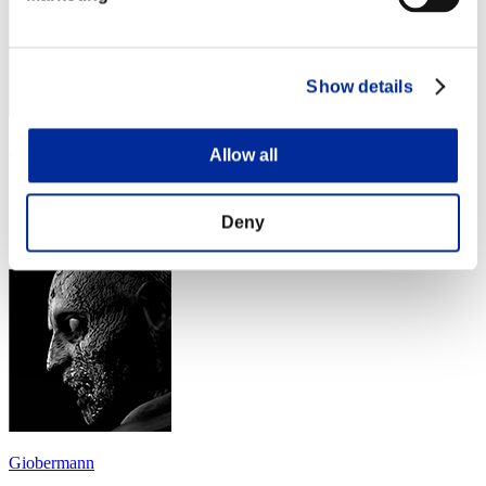
Show details
Iván1237
Allow all
Puntos:Missions18/56'50"23
Deny
Posición
14
Giobermann