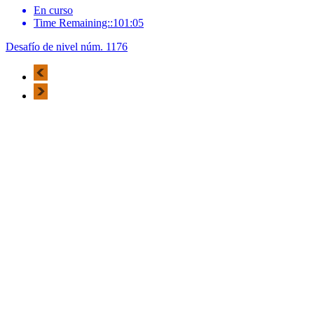
En curso
Time Remaining::101:05
Desafío de nivel núm. 1176