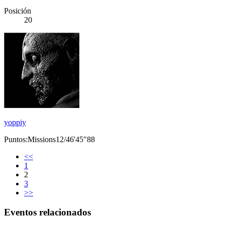
Posición
20
yoppiy
Puntos:Missions12/46'45"88
<<
1
2
3
>>
Eventos relacionados