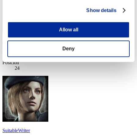
Show details
Allow all
tstratton
Deny
Puntos:Missions12/56'02"45
Posición
24
SuitableWriter