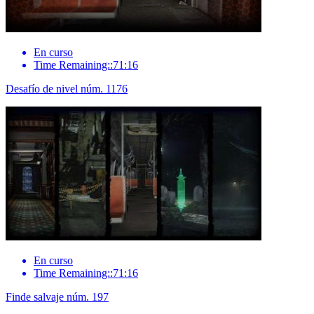
En curso
Time Remaining::71:16
Desafío de nivel núm. 1176
En curso
Time Remaining::71:16
Finde salvaje núm. 197