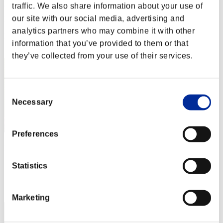
yuji974
traffic. We also share information about your use of
our site with our social media, advertising and
Puntos:Missions12/55'13"96
analytics partners who may combine it with other
Posición
information that you’ve provided to them or that
22
they’ve collected from your use of their services.
Consent
Necessary
Selection
Preferences
naonao_bio
Puntos:Missions12/55'52"52
Statistics
Posición
23
Marketing