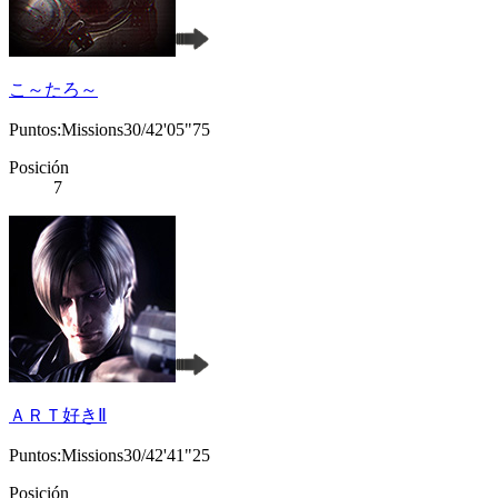
こ～たろ～
Puntos:Missions30/42'05"75
Posición
7
ＡＲＴ好きⅡ
Puntos:Missions30/42'41"25
Posición