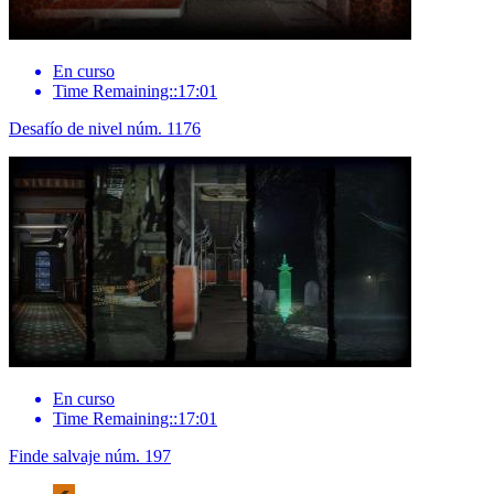
En curso
Time Remaining::17:01
Desafío de nivel núm. 1176
En curso
Time Remaining::17:01
Finde salvaje núm. 197