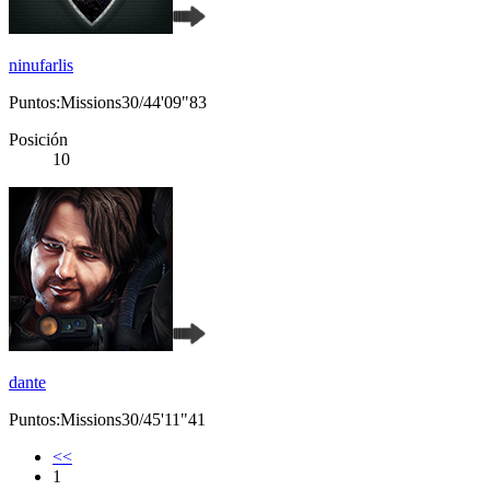
ninufarlis
Puntos:Missions30/44'09"83
Posición
10
dante
Puntos:Missions30/45'11"41
<<
1