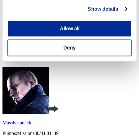
Show details
Allow all
Puntos: -
Deny
Posición
4
Massive attack
Puntos:Missions30/41'01"49