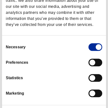
traffic. We also share information about your use of
MD31NH3VN
our site with our social media, advertising and
Puntos:Lv:40/04'35"32
analytics partners who may combine it with other
Posición
information that you’ve provided to them or that
142
they’ve collected from your use of their services.
Consent
Necessary
Selection
Preferences
Kaidomendoza
Statistics
Puntos:Lv:40/04'35"68
Posición
143
Marketing