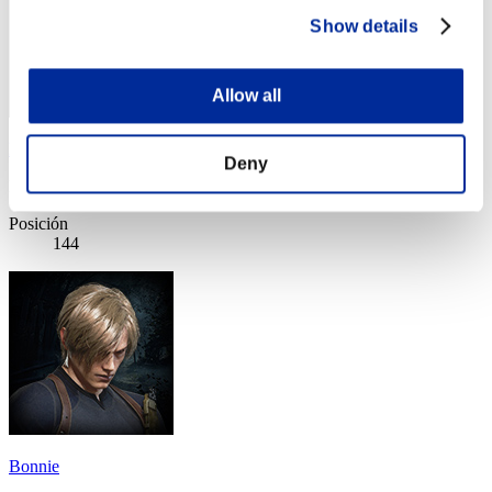
Show details
Allow all
RosemaryFlower
Deny
Puntos:Lv:40/04'40"66
Posición
144
Bonnie