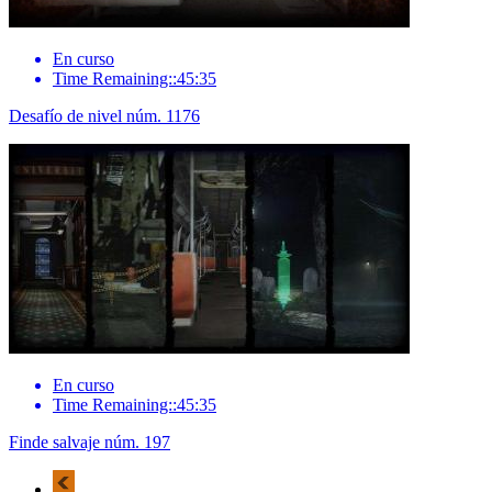
En curso
Time Remaining::45:35
Desafío de nivel núm. 1176
En curso
Time Remaining::45:35
Finde salvaje núm. 197