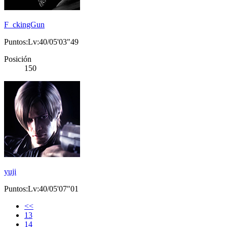
F_ckingGun
Puntos:Lv:40/05'03"49
Posición
150
yuji
Puntos:Lv:40/05'07"01
<<
13
14