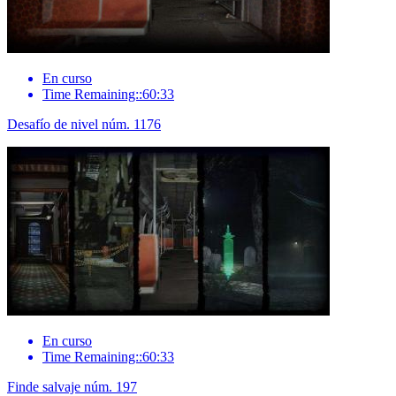
En curso
Time Remaining::60:33
Desafío de nivel núm. 1176
En curso
Time Remaining::60:33
Finde salvaje núm. 197