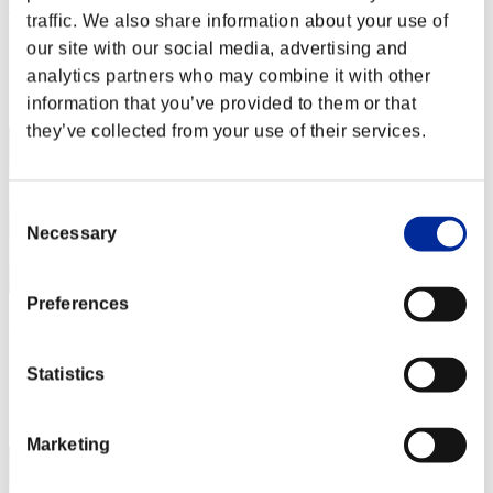
SomeArtGuy
traffic. We also share information about your use of
Puntos:Lv:38/07'16"45
our site with our social media, advertising and
analytics partners who may combine it with other
Posición
32
information that you’ve provided to them or that
they’ve collected from your use of their services.
Consent
Necessary
Selection
Preferences
AidenW762
Puntos:Lv:39/03'04"51
Statistics
Posición
33
Marketing