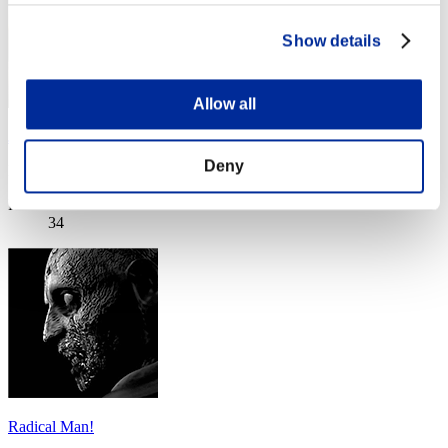
Show details
Allow all
Jozeee
Deny
Puntos:Lv:39/04'01"11
Posición
34
Radical Man!