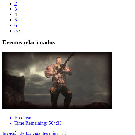
2
3
4
5
6
>>
Eventos relacionados
En curso
Time Remaining::564:33
Invasión de los gigantes núm. 137