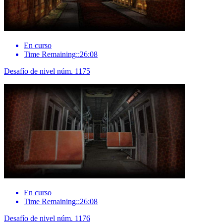
En curso
Time Remaining::26:08
Desafío de nivel núm. 1175
En curso
Time Remaining::26:08
Desafío de nivel núm. 1176