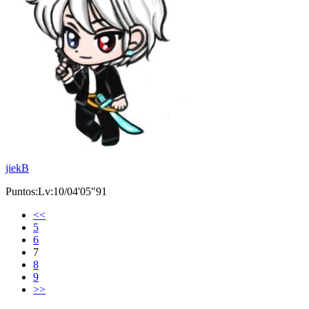
jiekB
Puntos:Lv:10/04'05"91
<<
5
6
7
8
9
>>