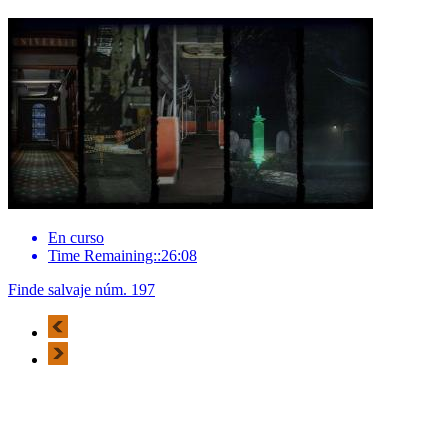
En curso
Time Remaining::26:08
Finde salvaje núm. 197