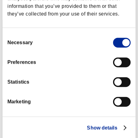
information that you’ve provided to them or that
Posición
62
they’ve collected from your use of their services.
Consent
Necessary
Selection
Preferences
Puntos: -
Statistics
Posición
63
Marketing
Show details