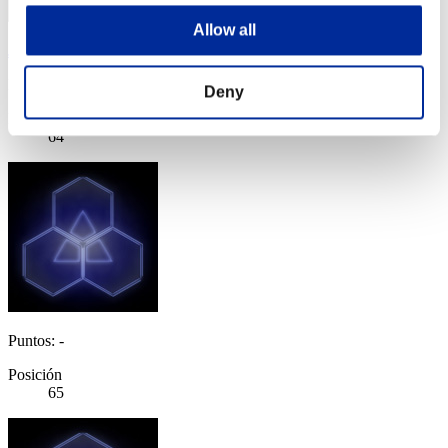
Allow all
Jeager
Puntos:Lv:7/14'53"97
Deny
Posición
64
Puntos: -
Posición
65