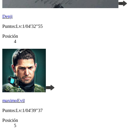
Denji
Puntos:Lv:1/04'32"55
Posición
4
maximoEvil
Puntos:Lv:1/04'39"37
Posición
5