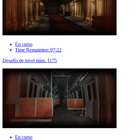
En curso
Time Remaining::97:22
Desafío de nivel núm. 1175
En curso