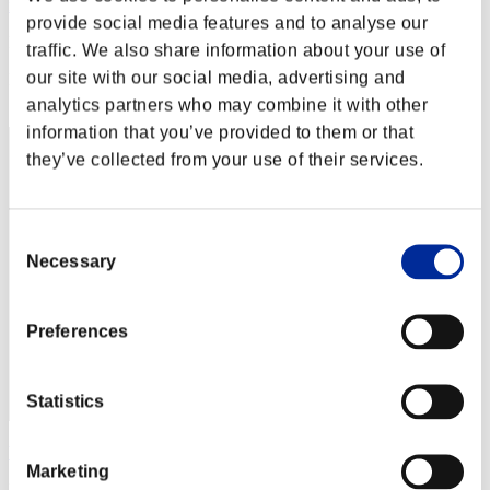
rivervo_39
provide social media features and to analyse our
Puntos:Lv:1/02'55"12
traffic. We also share information about your use of
our site with our social media, advertising and
Posición
2
analytics partners who may combine it with other
information that you’ve provided to them or that
they’ve collected from your use of their services.
Consent
Necessary
Selection
Preferences
Statistics
Wo0kie538
Marketing
Puntos:Lv:1/04'28"94