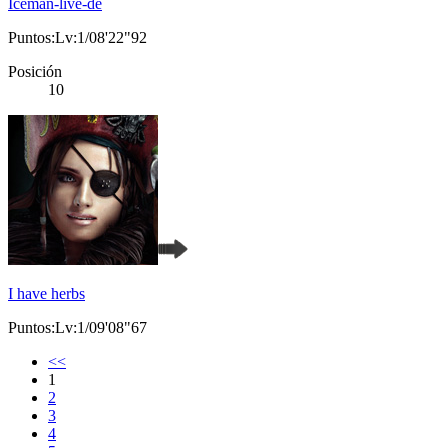
Iceman-live-de
Puntos:Lv:1/08'22"92
Posición
10
I have herbs
Puntos:Lv:1/09'08"67
<<
1
2
3
4