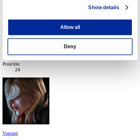
Show details
Allow all
treguard79
Deny
Puntos:Lv:89/07'29"18
Posición
24
Vagrant