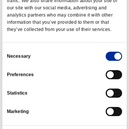
traffic. We also share information about your use of
tkrothii
our site with our social media, advertising and
Puntos:Lv:85/12'20"83
analytics partners who may combine it with other
Posición
information that you’ve provided to them or that
22
they’ve collected from your use of their services.
Consent
Necessary
Selection
Preferences
toributagyu
Statistics
Puntos:Lv:88/02'36"86
Posición
23
Marketing