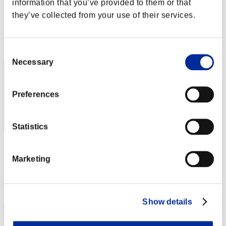
information that you’ve provided to them or that
Krazieklown19
they’ve collected from your use of their services.
Puntos:Lv:39/07'49"53
Posición
42
Consent
Necessary
Selection
Preferences
Statistics
Phantom
Marketing
Puntos:Lv:40/02'27"92
Posición
43
Show details