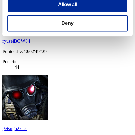
Allow all
Deny
ryuseiBOW84
Puntos:Lv:40/02'49"29
Posición
44
getsuga2712