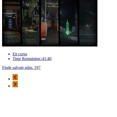
En curso
Time Remaining::41:40
Finde salvaje núm. 197