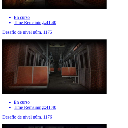
En curso
Time Remaining::41:40
Desafío de nivel núm. 1175
En curso
Time Remaining::41:40
Desafío de nivel núm. 1176