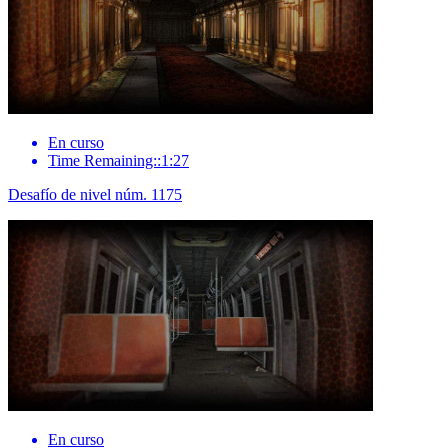
En curso
Time Remaining::1:27
Desafío de nivel núm. 1175
En curso