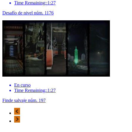
Time Remaining::1:27
Desafío de nivel núm. 1176
En curso
Time Remaining::1:27
Finde salvaje núm. 197