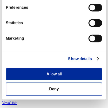
Preferences
Statistics
Checo191
Marketing
Puntos:Lv:30/05'06"61
Posición
24
Show details
Allow all
Deny
YessGible