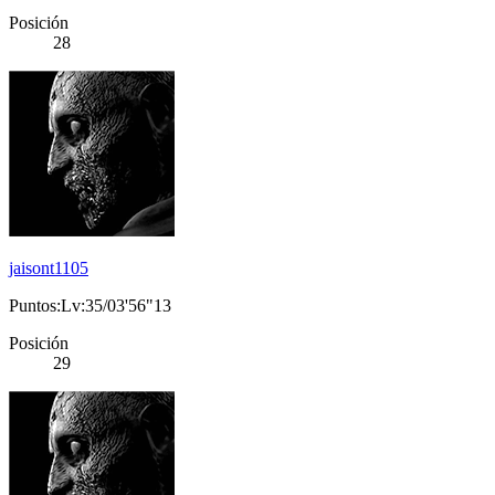
Posición
28
jaisont1105
Puntos:Lv:35/03'56"13
Posición
29