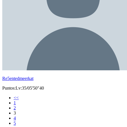
Re5entedmeerkat
Puntos:Lv:35/05'50"40
<<
1
2
3
4
5