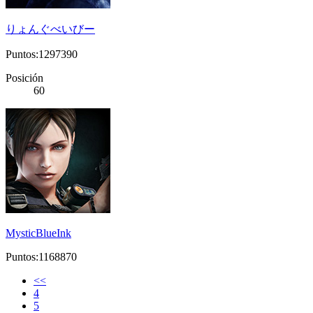
りょんぐべいびー
Puntos:1297390
Posición
60
MysticBlueInk
Puntos:1168870
<<
4
5