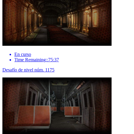
En curso
Time Remaining::75:37
Desafío de nivel núm. 1175