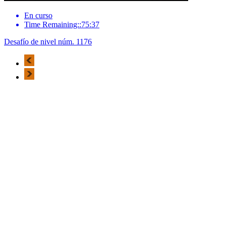
En curso
Time Remaining::75:37
Desafío de nivel núm. 1176