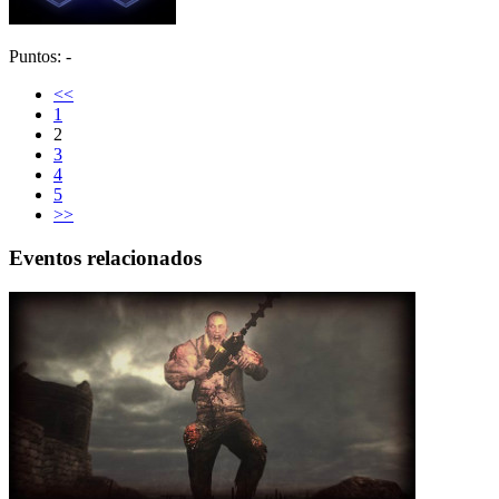
Puntos: -
<<
1
2
3
4
5
>>
Eventos relacionados