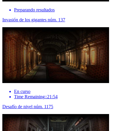
Preparando resultados
Invasión de los gigantes núm. 137
En curso
Time Remaining::21:54
Desafío de nivel núm. 1175