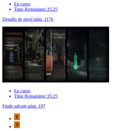
En curso
Time Remaining::35:25
Desafío de nivel núm. 1176
En curso
Time Remaining::35:25
Finde salvaje núm. 197