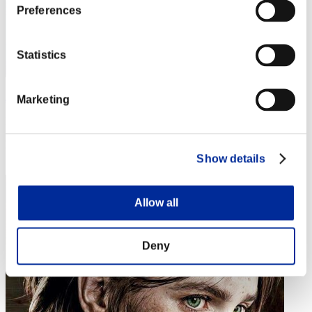
Preferences
Statistics
JesseJames0584
Marketing
Puntos:Missions30/38'45"87
Posición
13
Show details
Allow all
Deny