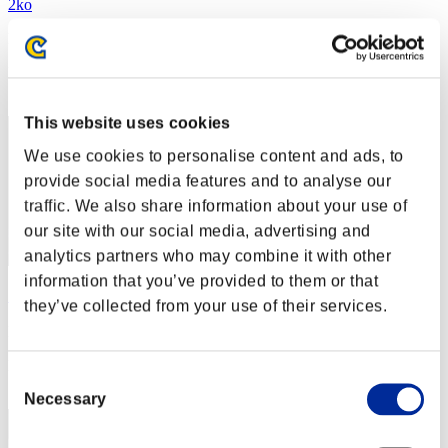
2ko
Puntos:Missions30/37'02"24
Posición
12
This website uses cookies
We use cookies to personalise content and ads, to
provide social media features and to analyse our
traffic. We also share information about your use of
our site with our social media, advertising and
analytics partners who may combine it with other
information that you’ve provided to them or that
ＡＲＴ好きⅡ
they’ve collected from your use of their services.
Puntos:Missions30/38'12"32
Posición
Consent
13
Necessary
Selection