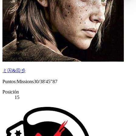
ミⒶ&Ⓖ彡
Puntos:Missions30/38'45"87
Posición
15