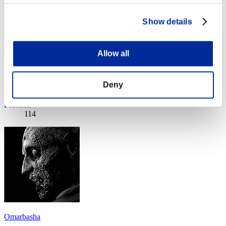
Show details
Allow all
Siegfried0919
Deny
Puntos:Missions17/58'14"34
Posición
114
Omarbasha