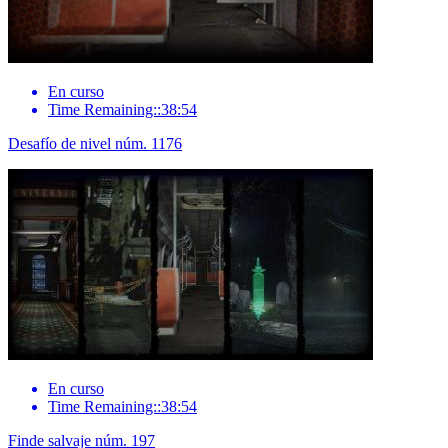
En curso
Time Remaining::38:54
Desafío de nivel núm. 1176
En curso
Time Remaining::38:54
Finde salvaje núm. 197