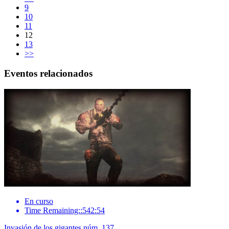
9
10
11
12
13
>>
Eventos relacionados
En curso
Time Remaining::542:54
Invasión de los gigantes núm. 137