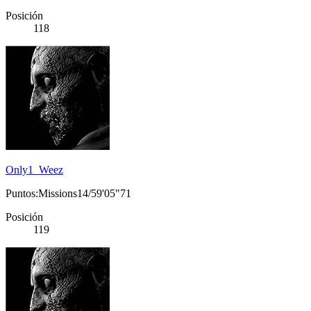
Posición
118
Only1_Weez
Puntos:Missions14/59'05"71
Posición
119