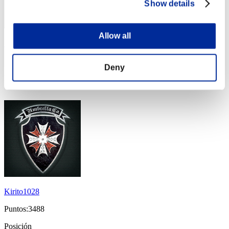
Show details
Allow all
Shulty
Puntos:4504
Deny
Posición
24
Kirito1028
Puntos:3488
Posición