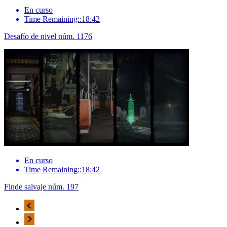
En curso
Time Remaining::18:42
Desafío de nivel núm. 1176
En curso
Time Remaining::18:42
Finde salvaje núm. 197