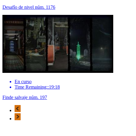
Desafío de nivel núm. 1176
En curso
Time Remaining::19:18
Finde salvaje núm. 197