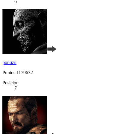
6
ponqzii
Puntos:1179632
Posición
7