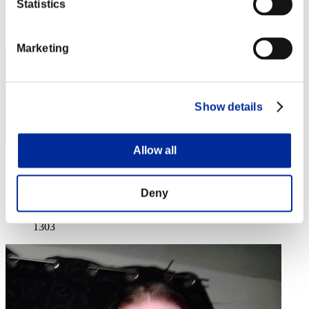
Statistics
Posición
1302
Marketing
Show details
Allow all
PiersNivansNight
Puntos:Lv:100/27'10"23
Deny
Posición
1303