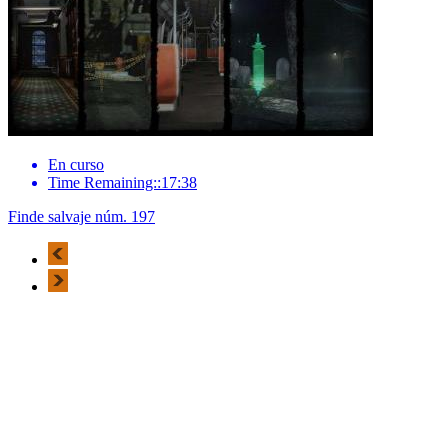
En curso
Time Remaining::17:38
Finde salvaje núm. 197