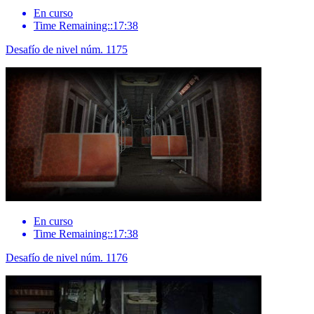
En curso
Time Remaining::17:38
Desafío de nivel núm. 1175
En curso
Time Remaining::17:38
Desafío de nivel núm. 1176