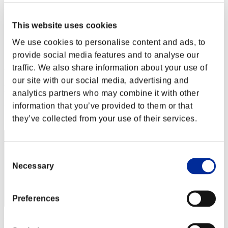
Desafío de nivel núm. 4
24.04.2015 17:00 (JST) - 30.04.2015 20:00 (JST)
Página del evento
This website uses cookies
We use cookies to personalise content and ads, to
Solo
Cooperativo
provide social media features and to analyse our
traffic. We also share information about your use of
(Los rankings se actualizan cada 6 horas.)
our site with our social media, advertising and
Rankings
analytics partners who may combine it with other
information that you’ve provided to them or that
Posición
1301
they’ve collected from your use of their services.
Consent
Necessary
Selection
Preferences
Puntos: -