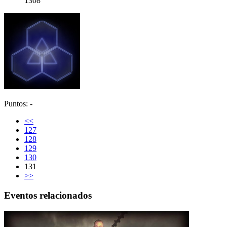
1308
Puntos: -
<<
127
128
129
130
131
>>
Eventos relacionados