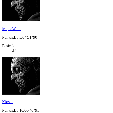
MapleWind
Puntos:Lv:3/04'51"90
Posición
37
Kiosks
Puntos:Lv:10/06'46"91