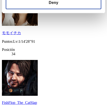
Deny
モモイチカ
Puntos:Lv:1/14'28"91
Posición
34
FishFlop_The_CatSlap