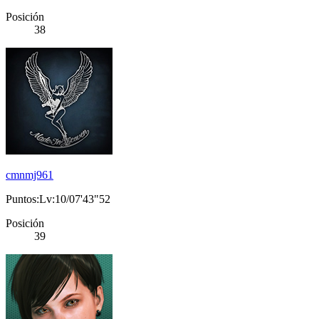
Posición
38
cmnmj961
Puntos:Lv:10/07'43"52
Posición
39