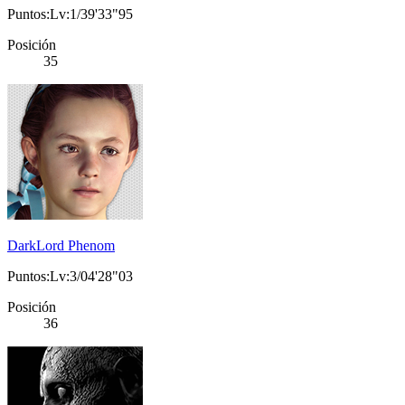
Puntos:Lv:1/39'33"95
Posición
35
DarkLord Phenom
Puntos:Lv:3/04'28"03
Posición
36