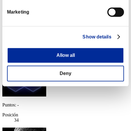
Marketing
YloveW
Puntos:Lv:28/02'13"06
Show details
Posición
33
Allow all
Deny
Puntos: -
Posición
34