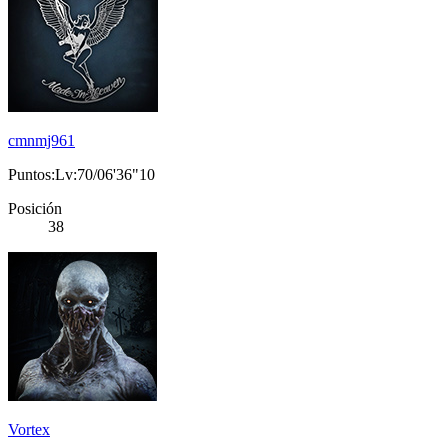
cmnmj961
Puntos:Lv:70/06'36"10
Posición
38
Vortex