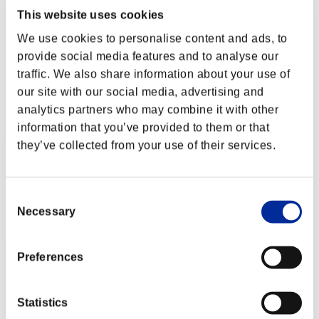
This website uses cookies
We use cookies to personalise content and ads, to
provide social media features and to analyse our
traffic. We also share information about your use of
our site with our social media, advertising and
analytics partners who may combine it with other
information that you’ve provided to them or that
they’ve collected from your use of their services.
GannyKilla
Puntos:Lv:24/01'46"24
Consent
Posición
Necessary
Selection
32
Preferences
Statistics