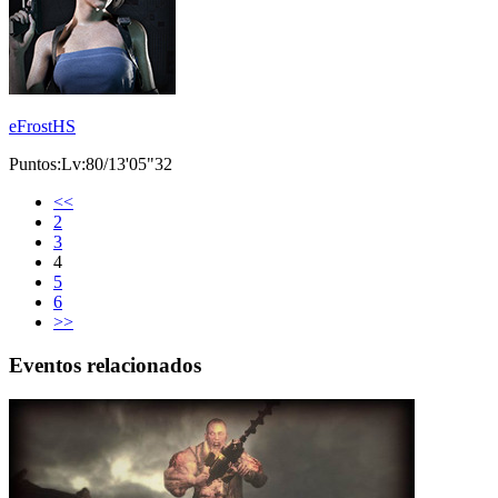
eFrostHS
Puntos:Lv:80/13'05"32
<<
2
3
4
5
6
>>
Eventos relacionados