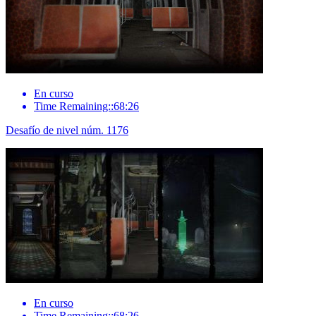
En curso
Time Remaining::68:26
Desafío de nivel núm. 1176
En curso
Time Remaining::68:26