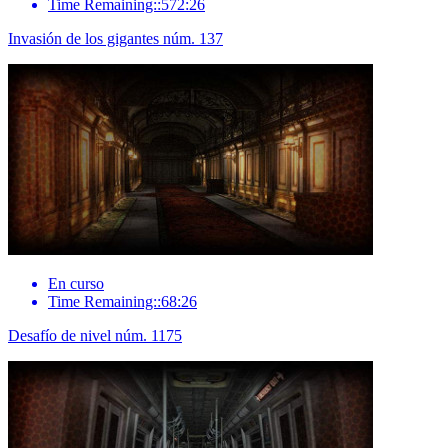
Time Remaining::572:26
Invasión de los gigantes núm. 137
En curso
Time Remaining::68:26
Desafío de nivel núm. 1175